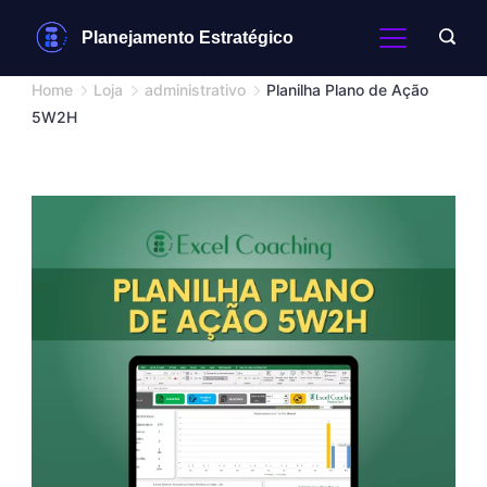
Skip
Planejamento Estratégico
to
content
Home
Loja
administrativo
Planilha Plano de Ação
5W2H