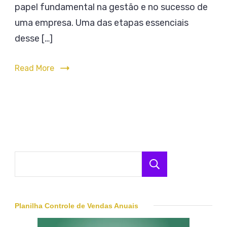
papel fundamental na gestão e no sucesso de
um
Planejamento
Orçam
uma empresa. Uma das etapas essenciais
Financeiro
Empres
desse […]
no
Plane
Read More
Financ
Pesquisar
Planilha Controle de Vendas Anuais