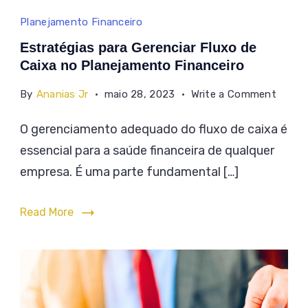
Estratégias
Planejamento Financeiro
para
Estratégias para Gerenciar Fluxo de
Gerenciar
Caixa no Planejamento Financeiro
Fluxo
on
By
Ananias Jr
maio 28, 2023
Write a Comment
de
Estrat
O gerenciamento adequado do fluxo de caixa é
Caixa
para
essencial para a saúde financeira de qualquer
Gerenc
no
Fluxo
empresa. É uma parte fundamental […]
Planejamento
de
Financeiro
Caixa
Read More
no
Plane
Financ