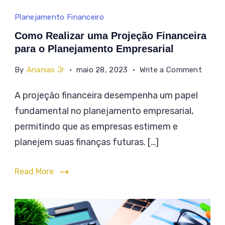
Como
Planejamento Financeiro
Realizar
Como Realizar uma Projeção Financeira
uma
para o Planejamento Empresarial
Projeção
on
By
Ananias Jr
maio 28, 2023
Write a Comment
Financeira
Como
A projeção financeira desempenha um papel
para
Realiz
fundamental no planejamento empresarial,
uma
o
Proje
permitindo que as empresas estimem e
Planejamento
Financ
planejem suas finanças futuras. […]
Empresarial
para
o
Read More
Plane
Empres