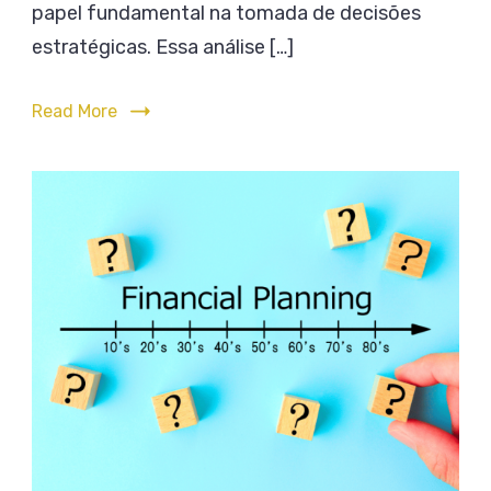
e
papel fundamental na tomada de decisões
no
Toma
estratégicas. Essa análise […]
Planejamento
de
Financeiro
Decis
Read More
no
Plane
Financ