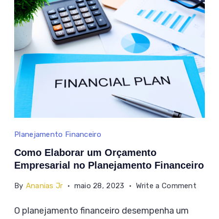
Como
Planejamento Financeiro
Elaborar
Como Elaborar um Orçamento
um
Empresarial no Planejamento Financeiro
Orçamento
on
By
Ananias Jr
maio 28, 2023
Write a Comment
Empresarial
Como
O planejamento financeiro desempenha um
no
Elabor