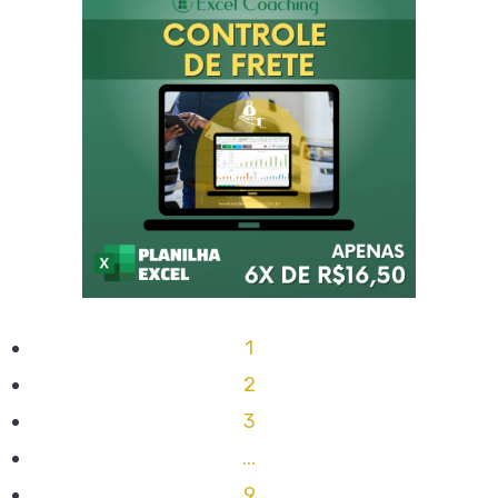
1
2
3
...
9