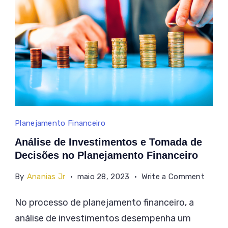
Análise
Planejamento Financeiro
de
Análise de Investimentos e Tomada de
Investimentos
Decisões no Planejamento Financeiro
e
on
By
Ananias Jr
maio 28, 2023
Write a Comment
Tomada
Anális
No processo de planejamento financeiro, a
de
de
análise de investimentos desempenha um
Inves
Decisões