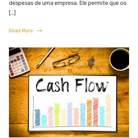
Plane
despesas de uma empresa. Ele permite que os
de
Financ
[…]
Custos
na
e
Gestã
Read More
Despesas
de
Custo
e
Despe