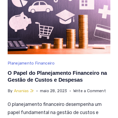
O
Planejamento Financeiro
Papel
O Papel do Planejamento Financeiro na
do
Gestão de Custos e Despesas
Planejamento
on
By
Ananias Jr
maio 28, 2023
Write a Comment
Financeiro
O
O planejamento financeiro desempenha um
na
Papel
papel fundamental na gestão de custos e
do
Gestão