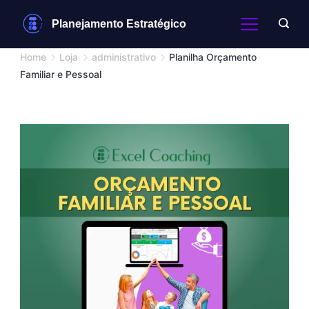
Skip
Planejamento Estratégico
to
content
Home
Loja
administrativo
Planilha Orçamento
Familiar e Pessoal