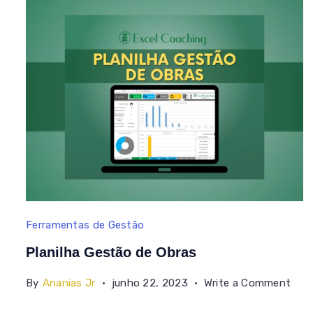
Planilha
Ferramentas de Gestão
Gestão
Planilha Gestão de Obras
de
on
By
Ananias Jr
junho 22, 2023
Write a Comment
Obras
Plan