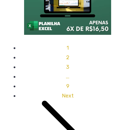
1
2
3
...
9
Next