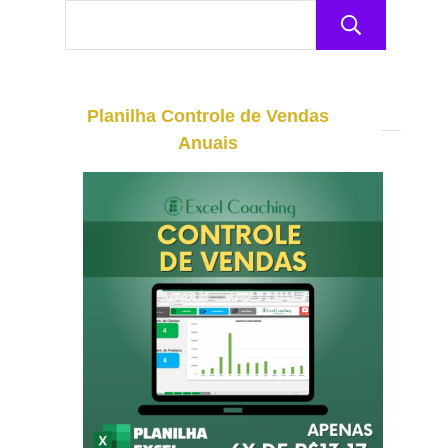
Pesq
Planilha Controle de Vendas
Anuais