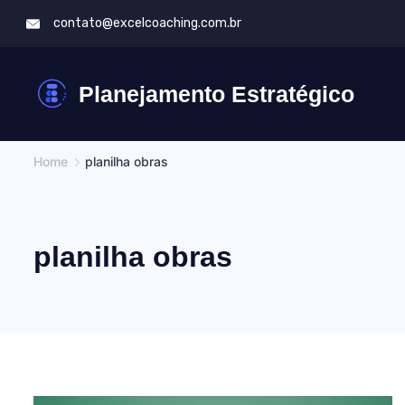
Skip
contato@excelcoaching.com.br
to
content
Planejamento Estratégico
Home
planilha obras
planilha obras