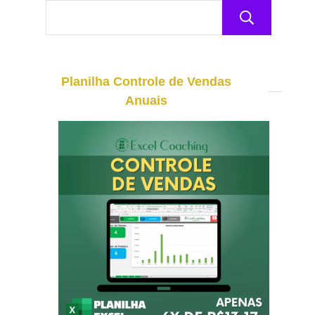
Pesq
Planilha Controle de Vendas
Anuais