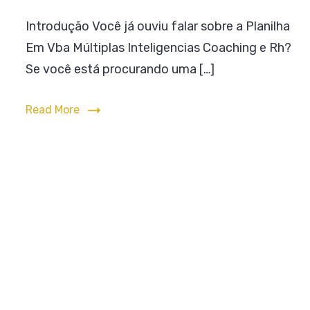
Plan
Coaching
Introdução Você já ouviu falar sobre a Planilha
Múlt
e
Em Vba Múltiplas Inteligencias Coaching e Rh?
Inte
Coa
Rh
Se você está procurando uma […]
e
Rh
Read More