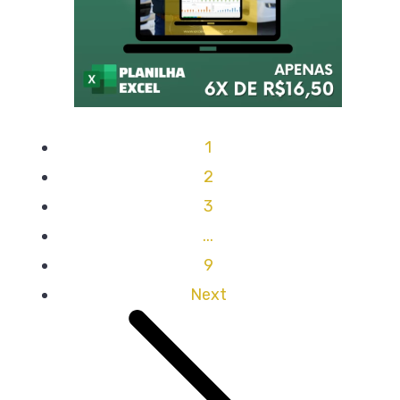
1
2
3
...
9
Next