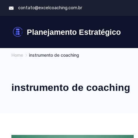
Skip
contato@excelcoaching.com.br
to
content
Planejamento Estratégico
Home
instrumento de coaching
instrumento de coaching