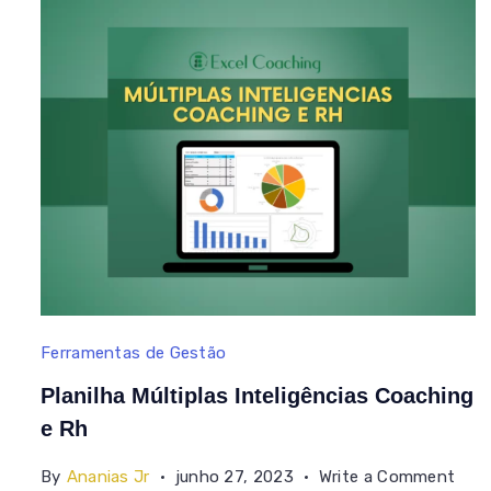
Planilha
Ferramentas de Gestão
Em
Planilha Múltiplas Inteligências Coaching
Vba
e Rh
Múltiplas
on
By
Ananias Jr
junho 27, 2023
Write a Comment
Inteligencias