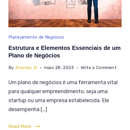
Estrutura
Planejamento de Negócios
e
Estrutura e Elementos Essenciais de um
Elementos
Plano de Negócios
Essenciais
on
By
Ananias Jr
maio 28, 2023
Write a Comment
de
Estrut
Um plano de negócios é uma ferramenta vital
um
e
para qualquer empreendimento, seja uma
Eleme
Plano
Essenc
startup ou uma empresa estabelecida. Ele
de
de
desempenha […]
Negócios
um
Plano
Read More
de