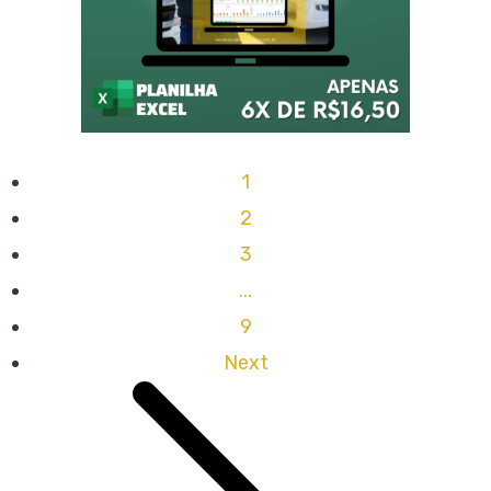
1
2
3
...
9
Next