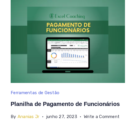
Planilha
Ferramentas de Gestão
de
Planilha de Pagamento de Funcionários
Pagamento
on
By
Ananias Jr
junho 27, 2023
Write a Comment
de
Plan
Funcionários