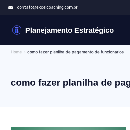
Skip
contato@excelcoaching.com.br
to
content
Planejamento Estratégico
Home
como fazer planilha de pagamento de funcionarios
como fazer planilha de pa