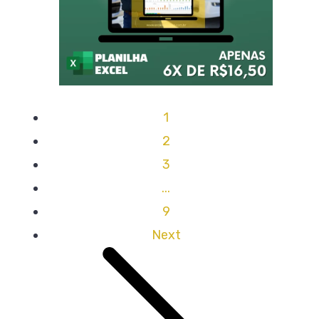
1
2
3
...
9
Next