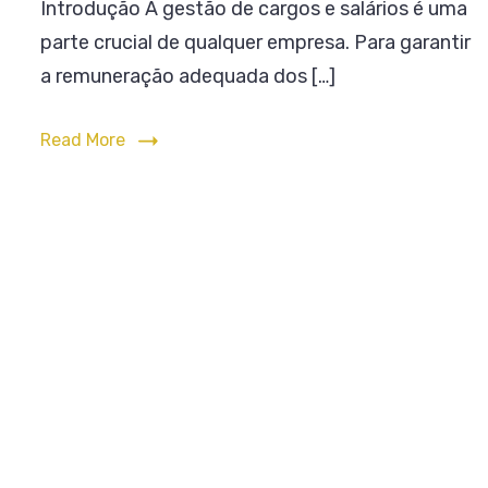
Introdução A gestão de cargos e salários é uma
de
–
parte crucial de qualquer empresa. Para garantir
Pag
Controle
de
a remuneração adequada dos […]
Func
de
Cargos
Read More
e
Salários