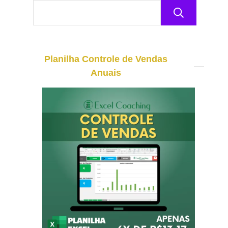
Pesq
Planilha Controle de Vendas
Anuais