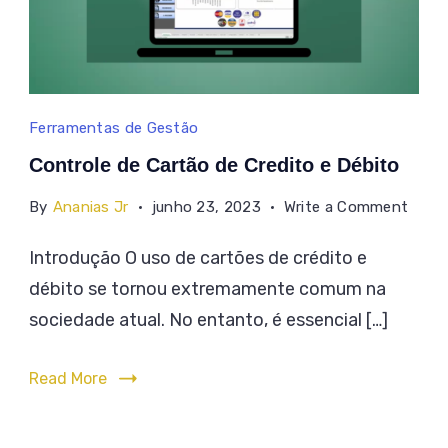
Controle
Ferramentas de Gestão
de
Controle de Cartão de Credito e Débito
Cartão
on
By
Ananias Jr
junho 23, 2023
Write a Comment
de
Contr
Credito
Introdução O uso de cartões de crédito e
de
e
débito se tornou extremamente comum na
Cartã
de
Débito
sociedade atual. No entanto, é essencial […]
Credi
e
Read More
Débit