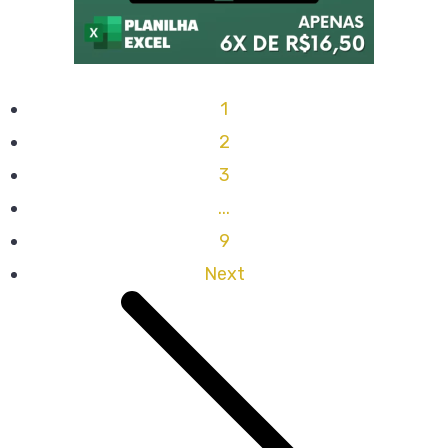
1
2
3
...
9
Next