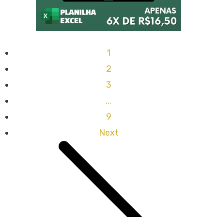
1
2
3
...
9
Next