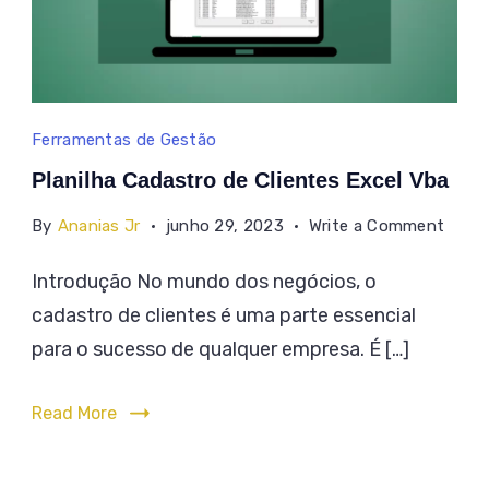
Planilha
Ferramentas de Gestão
Cadastro
Planilha Cadastro de Clientes Excel Vba
de
on
By
Ananias Jr
junho 29, 2023
Write a Comment
Clientes
Planil
Excel
Introdução No mundo dos negócios, o
Cadas
Vba
cadastro de clientes é uma parte essencial
de
Clien
para o sucesso de qualquer empresa. É […]
Excel
Vba
Read More