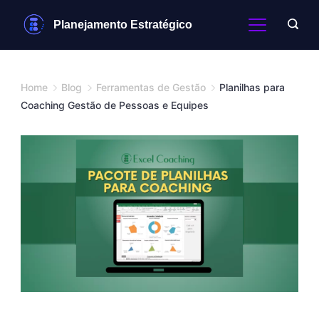
Skip
Planejamento Estratégico
to
content
Home
Blog
Ferramentas de Gestão
Planilhas para
Coaching Gestão de Pessoas e Equipes
Planilhas