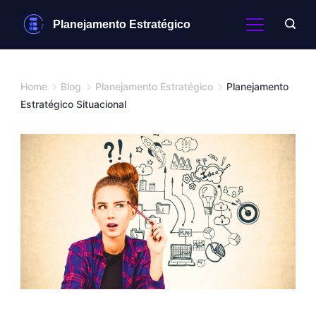
Skip
Planejamento Estratégico
to
content
Home
Blog
Planejamento Estratégico
Planejamento
Estratégico Situacional
planejamento